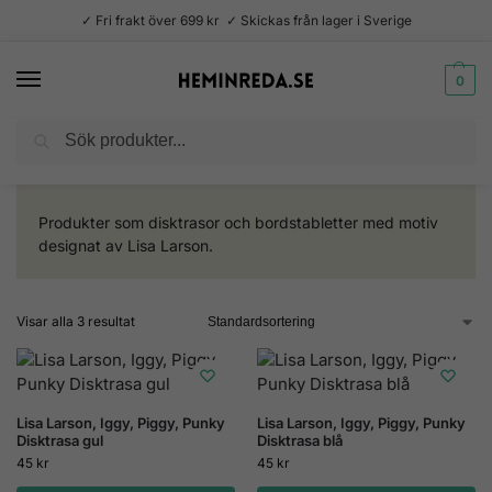
✓ Fri frakt över 699 kr ✓ Skickas från lager i Sverige
0
Sök
Hem
Kollektioner
Lisa Larson
/
/
Produkter som disktrasor och bordstabletter med motiv
designat av Lisa Larson.
Visar alla 3 resultat
Lisa Larson, Iggy, Piggy, Punky
Lisa Larson, Iggy, Piggy, Punky
Disktrasa gul
Disktrasa blå
45
kr
45
kr