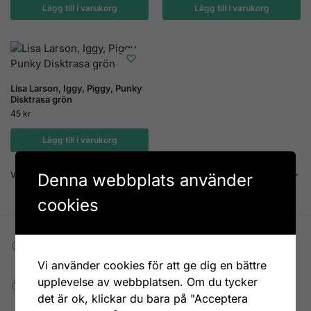
Lägg till i varukorg
Lägg till i varukorg
Lisa Larson, Iggy, Piggy, Punky
Disktrasa grön
45
kr
Lägg till i varukorg
Visar alla 3 resultat
Denna webbplats använder
cookies
Fri frakt till DHL ombud
Vid köp över 699 kr
Vi använder cookies för att ge dig en bättre
upplevelse av webbplatsen. Om du tycker
Snabb, enkel och säker betalning
Betala allt direkt eller lite i taget med Walley
det är ok, klickar du bara på "Acceptera