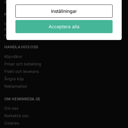
info@heminreda.se
Inställningar
FÖLJ OSS
Instagram
Acceptera alla
Facebook
Pinterest
HANDLA HOS OSS
Köpvillkor
Priser och betalning
Frakt och leverans
Ångra köp
Reklamation
OM HEMINREDA.SE
Om oss
Kontakta oss
Cookies