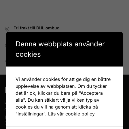
Fri frakt till DHL ombud
Vid köp över 699 kr
Denna webbplats använder
Snabb, enkel och säker betalning
Betala allt direkt eller lite i taget med Walley
cookies
Enkel retur
Öppet köp 14 dagar
Vi använder cookies för att ge dig en bättre
upplevelse av webbplatsen. Om du tycker
det är ok, klickar du bara på "Acceptera
alla". Du kan såklart välja vilken typ av
En del av Novodesign AB
cookies du vill ha genom att klicka på
Org.nr. 556790-1235
"Inställningar".
Läs vår cookie policy
Tel.
08-400 209 60
(10-17 mån-fre)