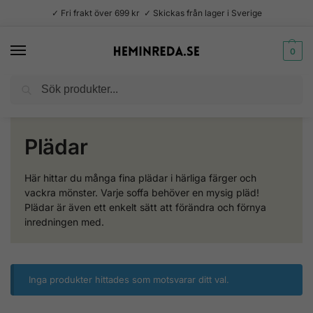
✓ Fri frakt över 699 kr ✓ Skickas från lager i Sverige
0
Sök
Hem
Plädar
/
Plädar
Här hittar du många fina plädar i härliga färger och
vackra mönster. Varje soffa behöver en mysig pläd!
Plädar är även ett enkelt sätt att förändra och förnya
inredningen med.
Inga produkter hittades som motsvarar ditt val.