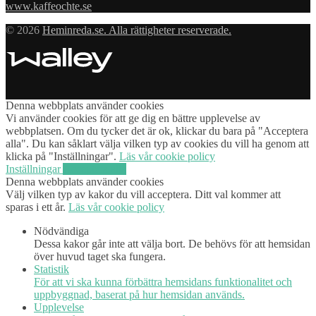
www.kaffeochte.se
© 2026
Heminreda.se. Alla rättigheter reserverade.
Denna webbplats använder cookies
Vi använder cookies för att ge dig en bättre upplevelse av
webbplatsen. Om du tycker det är ok, klickar du bara på "Acceptera
alla". Du kan såklart välja vilken typ av cookies du vill ha genom att
klicka på "Inställningar".
Läs vår cookie policy
Inställningar
Acceptera alla
Denna webbplats använder cookies
Välj vilken typ av kakor du vill acceptera. Ditt val kommer att
sparas i ett år.
Läs vår cookie policy
Nödvändiga
Dessa kakor går inte att välja bort. De behövs för att hemsidan
över huvud taget ska fungera.
Statistik
För att vi ska kunna förbättra hemsidans funktionalitet och
uppbyggnad, baserat på hur hemsidan används.
Upplevelse