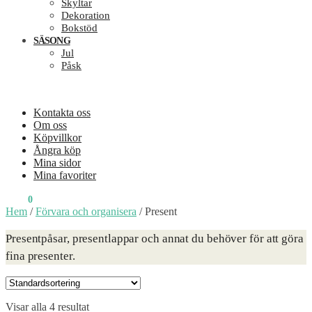
Skyltar
Dekoration
Bokstöd
SÄSONG
Jul
Påsk
Kontakta oss
Om oss
Köpvillkor
Ångra köp
Mina sidor
Mina favoriter
0
KR
0
Hem
/
Förvara och organisera
/
Present
Presentpåsar, presentlappar och annat du behöver för att göra
fina presenter.
Visar alla 4 resultat