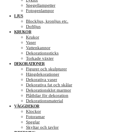
Lyktor
Spegellampetter
Fotogenlampor
LJUS
Blockljus, kronljus etc.
Doftljus
KRUKOR
Krukor
Vaser
Vattenkannor
Dekorationssticks
Torkade växter
DEKORATIONER
Figurer och skulpturer
Hängdekorationer
Dekorativa vaser
Dekorativa fat och skålar
Dekorationsklot marmor
Plåtbilar för dekoration
Dekorationsmaterial
VÄGGDEKOR
Klockor
Fotoramar
Speglar
Skyltar och tavlor