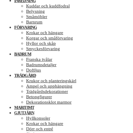
INREDNING
Kuddar och kuddfodral
Belysning
Småmöbler
Barnrum
FÖRVARING
Krokar och hängare
Korgar och småförvaring
Hyllor och skåp
Smyckesförvaring
BADRUM
Franska tvålar
Badrumsdetaljer
Doftljus
TRÄDGÅRD
Krukor och planteringskärl
Ampel och upphängning
Trädgårdsdekorationer
Betongfigurer
Dekorationsklot marmor
MARITIMT
GJUTJÄRN
Hyllkonsoler
Krokar och hängare
Dörr och entré