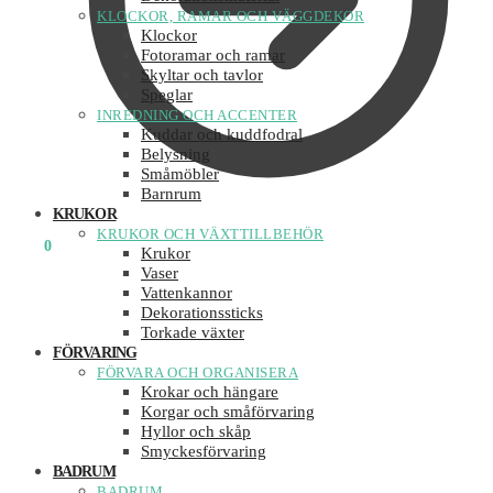
KLOCKOR, RAMAR OCH VÄGGDEKOR
Klockor
Fotoramar och ramar
Skyltar och tavlor
Speglar
INREDNING OCH ACCENTER
Kuddar och kuddfodral
Belysning
Småmöbler
Barnrum
KRUKOR
KRUKOR OCH VÄXTTILLBEHÖR
0
KR
0
Krukor
Vaser
Vattenkannor
Dekorationssticks
Torkade växter
FÖRVARING
FÖRVARA OCH ORGANISERA
Krokar och hängare
Korgar och småförvaring
Hyllor och skåp
Smyckesförvaring
BADRUM
BADRUM