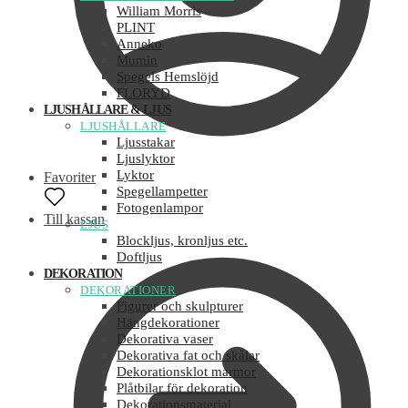
William Morris
PLINT
Anneko
Mumin
Spegels Hemslöjd
FLORYD
LJUSHÅLLARE & LJUS
LJUSHÅLLARE
Ljusstakar
Ljuslyktor
Lyktor
Favoriter
Spegellampetter
Fotogenlampor
Till kassan
LJUS
Blockljus, kronljus etc.
Doftljus
DEKORATION
DEKORATIONER
Figurer och skulpturer
Hängdekorationer
Dekorativa vaser
Dekorativa fat och skålar
Dekorationsklot marmor
Plåtbilar för dekoration
Dekorationsmaterial