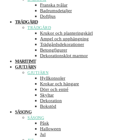
Franska tvålar
Badrumsdetaljer
Doftljus
TRÄDGÅRD
TRÄDGÅRD
Krukor och planteringskärl
Ampel och upphängning
Trädgårdsdekorationer
Betongfigurer
Dekorationsklot marmor
MARITIMT
GJUTJÄRN
GJUTJÄRN
Hyllkonsoler
Krokar och hängare
Dörr och entré
Skyltar
Dekoration
Bokstöd
SÄSONG
SÄSONG
Påsk
Halloween
Jul