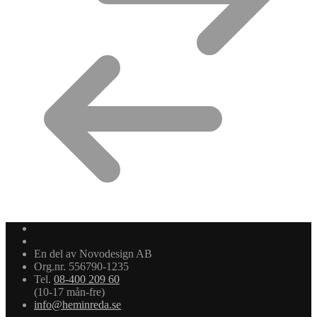
En del av Novodesign AB
Org.nr. 556790-1235
Tel.
08-400 209 60
(10-17 mån-fre)
info@heminreda.se