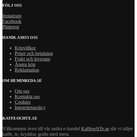
FÖLJ OSS
Instagram
Facebook
Pinterest
HANDLA HOS OSS
Köpvillkor
Priser och betalning
Frakt och leverans
Ångra köp
Reklamation
OM HEMINREDA.SE
Om oss
Kontakta oss
Cookies
Integritetspolicy
KAFFEOCHTE.SE
Välkommen även till vår andra e-handel
KaffeochTe.se
där vi säljer
kaffe, te, kryddor, godis med mera.