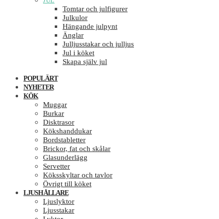
JUL
Tomtar och julfigurer
Julkulor
Hängande julpynt
Änglar
Julljusstakar och julljus
Jul i köket
Skapa själv jul
POPULÄRT
NYHETER
KÖK
Muggar
Burkar
Disktrasor
Kökshanddukar
Bordstabletter
Brickor, fat och skålar
Glasunderlägg
Servetter
Köksskyltar och tavlor
Övrigt till köket
LJUSHÅLLARE
Ljuslyktor
Ljusstakar